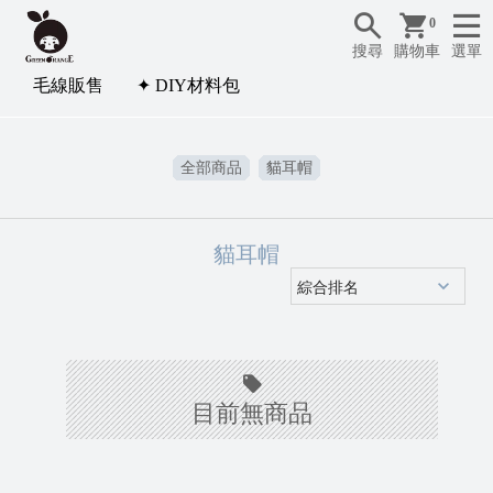
0
搜尋
購物車
選單
毛線販售
✦ DIY材料包
全部商品
貓耳帽
貓耳帽
✦
D
I
目前無商品
Y