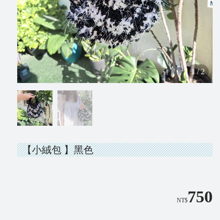
1
/
2
【小絨包 】黑色
750
NT$