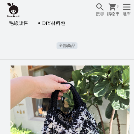
0
搜尋
購物車
選單
毛線販售
✦ DIY材料包
全部商品
✦
D
I
Y