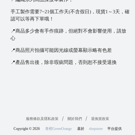
手工製作需要7~21個工作天(不含假日)，現貨1～3天，確
認可以等再下單哦！
📍商品多少會有手作痕跡，但絕對不會影響使用，請放
心
📍商品照片拍攝可能因光線或螢幕顯示略有色差
📍產品售出後，除非瑕疵問題，否則恕不接受退換
服務條款及隱私政策
關於我們
退換貨政策
Copyright ©
2026
青橙GreenOrange
基於
shopstore
平台提供