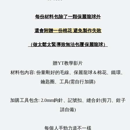
每份材料包除了一顆保麗龍球外
還會
附贈一份棉花
避免製作失敗
（做太鬆太緊導致無法包覆保麗龍球）
贈YT教學影片
材料包內容: 份量剛好的毛線、保麗龍球＆棉花、鐵環、
鑰匙圈、工具(需自行加購)
加購工具包含: 2.0mm鉤針、記號扣、縫合針(剪刀、鉗子
請自備)
每個人手勁力道不一樣