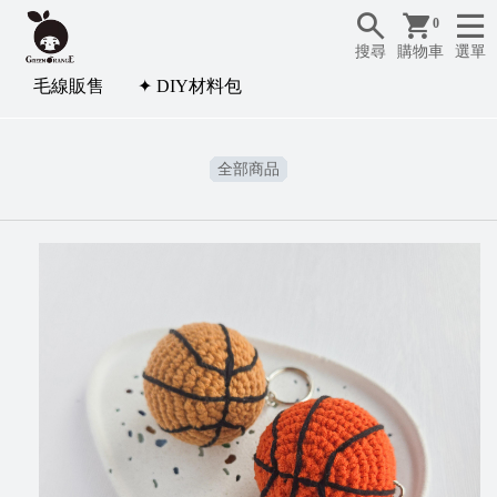
0
搜尋
購物車
選單
毛線販售
✦ DIY材料包
全部商品
✦
D
I
Y