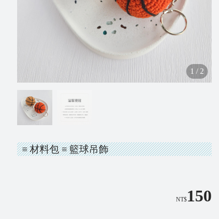
1
/
2
≡ 材料包 ≡ 籃球吊飾
150
NT$