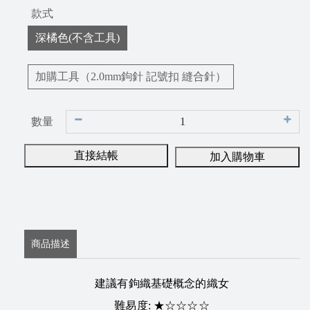
款式
深橘色(不含工具)
加購工具（2.0mm鉤針 記號扣 縫合針）
數量
直接結帳
加入購物車
商品描述
建議有鉤織基礎概念的織女
難易度: ★
☆
☆☆☆