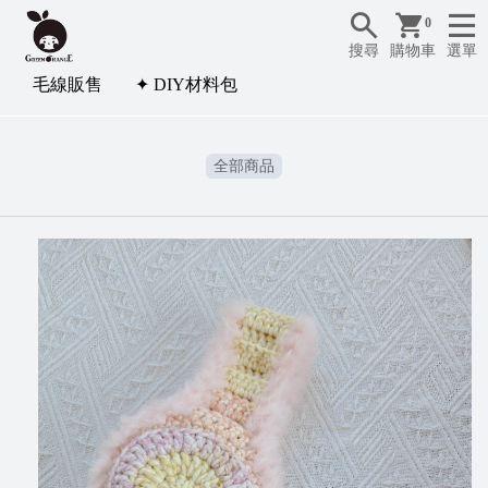
0
搜尋
購物車
選單
毛線販售
✦ DIY材料包
全部商品
✦
D
I
Y