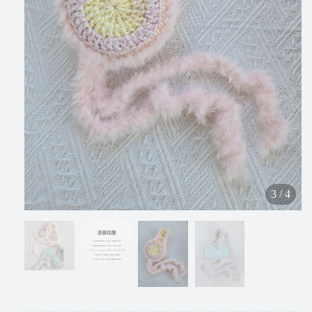
3
/
4